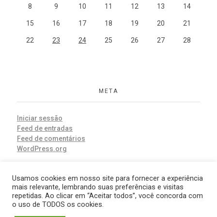
8
9
10
11
12
13
14
15
16
17
18
19
20
21
22
23
24
25
26
27
28
META
Iniciar sessão
Feed de entradas
Feed de comentários
WordPress.org
Usamos cookies em nosso site para fornecer a experiência
mais relevante, lembrando suas preferências e visitas
repetidas. Ao clicar em “Aceitar todos”, você concorda com
o uso de TODOS os cookies.
© 2019 Company. All rights reserved. Powered by